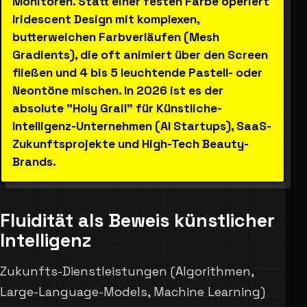
Monitoren. Statt einer festen Farbe operiert
Iridescent Design mit komplexen,
butterweichen Farbverläufen (Mesh
Gradients), die oft animiert über den Screen
fließen und 4 bis 5 leuchtende Pastell- oder
Neontöne mischen. In 2026 ist es der
absolute "Holy Grail" für Künstliche-
Intelligenz-Unternehmen (AI Startups), SaaS-
Zukunftsprojekte und High-Tech Beauty-
Brands.
Fluidität als Beweis künstlicher
Intelligenz
Zukunfts-Dienstleistungen (Algorithmen,
Large-Language-Models, Machine Learning)