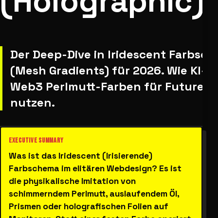
(Holographic)
Der Deep-Dive in Iridescent Farbsc
(Mesh Gradients) für 2026. Wie KI-
Web3 Perlmutt-Farben für Future-T
nutzen.
Was ist das Iridescent (Irisierende)
Farbschema im elitären Webdesign? Es ist
die physikalische Imitation von
schimmerndem Perlmutt, auslaufendem Öl,
Prismen oder holografischen Folien auf