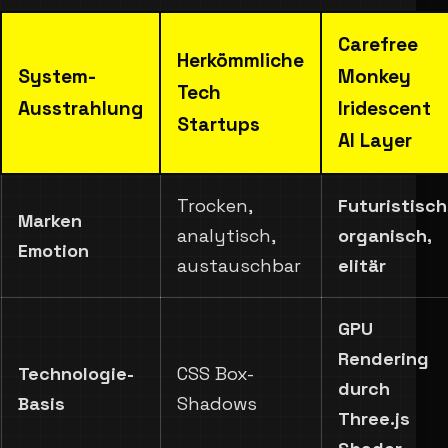
Carefree
Herkömmliche
System-
Monkey
Tech
Ausstrahlung
Iridescent
Startups
AI Layer
Trocken,
Futuristisch
Marken
analytisch,
organisch,
Emotion
austauschbar
elitär
GPU
Rendering
Technologie-
CSS Box-
durch
Basis
Shadows
Three.js