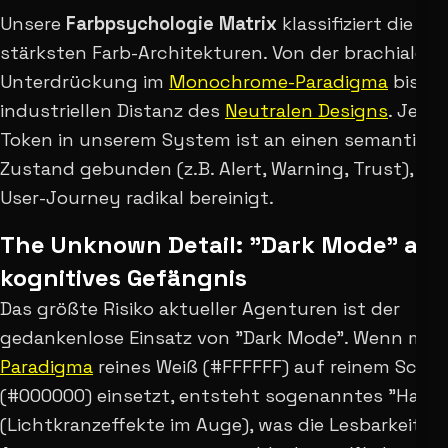
Unsere
Farbpsychologie Matrix
klassifiziert die 11
stärksten Farb-Architekturen. Von der brachialen
Unterdrückung im
Monochrome-Paradigma
bis zu
industriellen Distanz des
Neutralen Designs
. Jede
Token in unserem System ist an einen semantisc
Zustand gebunden (z.B. Alert, Warning, Trust), wa
User-Journey radikal bereinigt.
The Unknown Detail: "Dark Mode" als
kognitives Gefängnis
Das größte Risiko aktueller Agenturen ist der
gedankenlose Einsatz von "Dark Mode". Wenn ma
Paradigma
reines Weiß (#FFFFFF) auf reinem Schw
(#000000) einsetzt, entsteht sogenanntes "Halati
(Lichtkranzeffekte im Auge), was die Lesbarkeit be