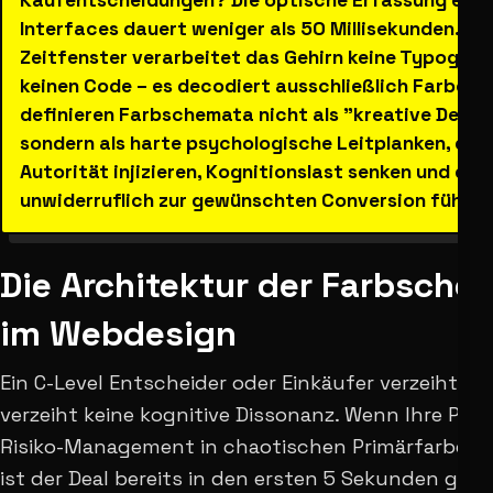
Kaufentscheidungen? Die optische Erfassung eine
Interfaces dauert weniger als 50 Millisekunden. In 
Zeitfenster verarbeitet das Gehirn keine Typograp
keinen Code – es decodiert ausschließlich Farbe. W
definieren Farbschemata nicht als "kreative Deko"
sondern als harte psychologische Leitplanken, die
Autorität injizieren, Kognitionslast senken und den
unwiderruflich zur gewünschten Conversion führen
Die Architektur der Farbsche
im Webdesign
Ein C-Level Entscheider oder Einkäufer verzeiht viel
verzeiht keine kognitive Dissonanz. Wenn Ihre Plat
Risiko-Management in chaotischen Primärfarben l
ist der Deal bereits in den ersten 5 Sekunden ges