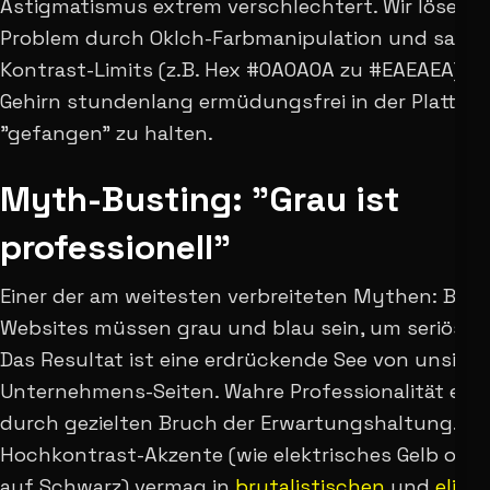
Astigmatismus extrem verschlechtert. Wir lösen d
Problem durch Oklch-Farbmanipulation und sanft
Kontrast-Limits (z.B. Hex #0A0A0A zu #EAEAEA), 
Gehirn stundenlang ermüdungsfrei in der Plattfo
"gefangen" zu halten.
Myth-Busting: "Grau ist
professionell"
Einer der am weitesten verbreiteten Mythen: B2B-
Websites müssen grau und blau sein, um seriös zu
Das Resultat ist eine erdrückende See von unsich
Unternehmens-Seiten. Wahre Professionalität ent
durch gezielten Bruch der Erwartungshaltung.
Hochkontrast-Akzente (wie elektrisches Gelb ode
auf Schwarz) vermag in
brutalistischen
und
elitä